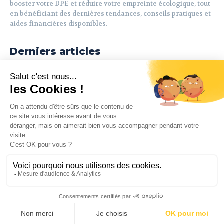
booster votre DPE et réduire votre empreinte écologique, tout
en bénéficiant des dernières tendances, conseils pratiques et
aides financières disponibles.
Derniers articles
La perception des locataires
face aux résultats du DPE
DPE
La perception des locataires face aux
résultats du DPE (Diagnostic de
Performance Énergétique) influence leur
décision de location. Comprendre cette
perception est crucial pour...
Les bénéfices psychologiques
d’un logement performant
DPE
De nos jours, les propriétaires bailleurs se