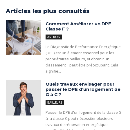
Articles les plus consultés
Comment Améliorer un DPE
Classe F ?
ASTUCES
Le Diagnostic de Performance Énergétique
(DPE) est un élément essentiel pour les
propriétaires bailleurs, et obtenir un
classement F peut être préoccupant. Cela
signifie...
Quels travaux envisager pour
passer le DPE d’un logement de
G à C ?
BAILLEURS
Passer le DPE d'un logement de la classe G
à la classe C peut nécessiter plusieurs
travaux de rénovation énergétique