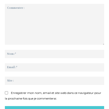
Commenter
:
No
:*
Ema
:*
Sit
:
Enregistrer mon nom, email et site web dans ce navigateur pour
la prochaine fois que je commenterai.