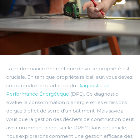
La performance énergétique de votre propriété est
cruciale. En tant que propriétaire bailleur, vous devez
comprendre l’importance du
Diagnostic de
Performance Énergétique
(DPE). Ce diagnostic
évalue la consommation d’énergie et les émissions
de gaz à effet de serre d’un bâtiment. Mais saviez-
vous que la gestion des déchets de construction peut
avoir un impact direct sur le DPE ? Dans cet article,
nous explorerons comment une gestion efficace des