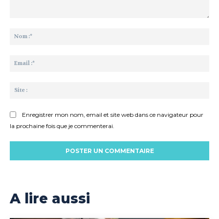
Commenter
:
No
:*
Ema
:*
Sit
:
Enregistrer mon nom, email et site web dans ce navigateur pour
la prochaine fois que je commenterai.
A lire aussi