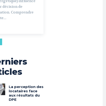
ergétique) influence
r décision de
cation. Comprendre
te...
rniers
ticles
La perception des
locataires face
aux résultats du
DPE