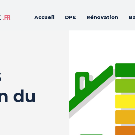
E
.FR
Accueil
DPE
Rénovation
Ba
s
on du