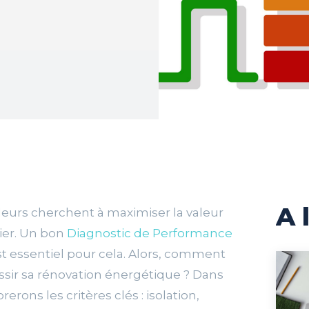
A 
lleurs cherchent à maximiser la valeur
ier. Un bon
Diagnostic de Performance
t essentiel pour cela. Alors, comment
ssir sa rénovation énergétique ? Dans
rerons les critères clés : isolation,