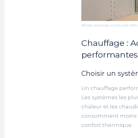
Worker insulating a room wall with 
Chauffage : A
performantes
Choisir un systè
Un chauffage perform
Les systèmes les plu
chaleur et les chaud
consomment moins d’
confort thermique.