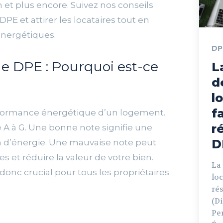
n et plus encore. Suivez nos conseils
PE et attirer les locataires tout en
énergétiques.
DP
e DPE : Pourquoi est-ce
L
d
l
f
rformance énergétique d’un logement.
r
de A à G. Une bonne note signifie une
D
 d’énergie. Une mauvaise note peut
es et réduire la valeur de votre bien.
La
donc crucial pour tous les propriétaires
loc
rés
(D
Pe