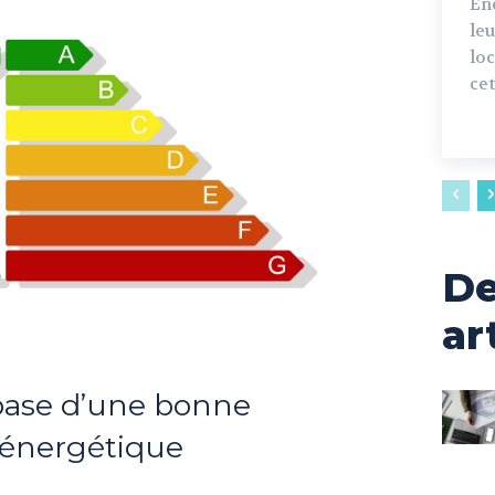
Én
leu
lo
cet
De
ar
a base d’une bonne
énergétique