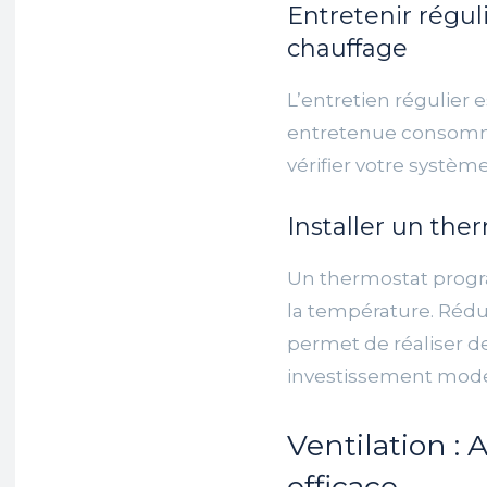
Entretenir régu
chauffage
L’entretien régulier 
entretenue consomme
vérifier votre systè
Installer un th
Un thermostat prog
la température. Rédu
permet de réaliser d
investissement modest
Ventilation : 
efficace