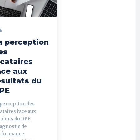
E
a perception
es
ocataires
ace aux
ésultats du
PE
 perception des
ataires face aux
ultats du DPE
iagnostic de
rformance