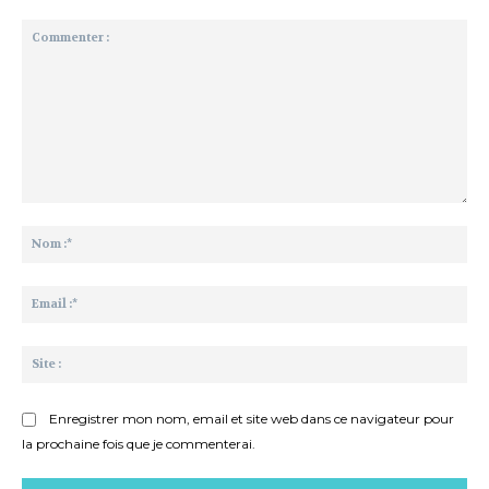
Commenter
:
No
:*
Ema
:*
Sit
:
Enregistrer mon nom, email et site web dans ce navigateur pour
la prochaine fois que je commenterai.