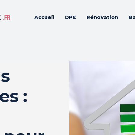
E
.FR
Accueil
DPE
Rénovation
Ba
s
es :