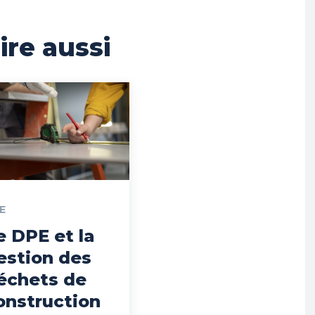
lire aussi
E
e DPE et la
estion des
échets de
onstruction