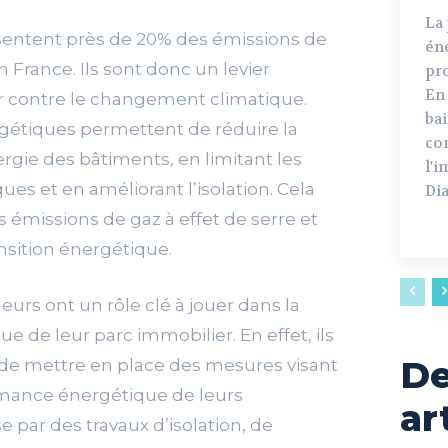
La
sentent près de 20% des émissions de
én
n France. Ils sont donc un levier
pro
En 
r contre le changement climatique.
bai
gétiques permettent de réduire la
co
ie des bâtiments, en limitant les
l'
es et en améliorant l’isolation. Cela
Dia
 émissions de gaz à effet de serre et
ansition énergétique.
leurs ont un rôle clé à jouer dans la
e de leur parc immobilier. En effet, ils
De
é de mettre en place des mesures visant
rmance énergétique de leurs
ar
 par des travaux d’isolation, de