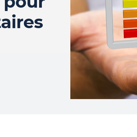
 pour
taires