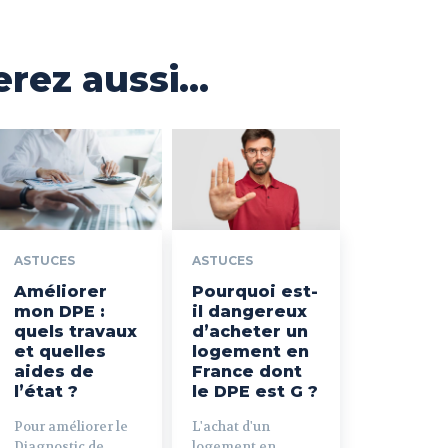
rez aussi...
ASTUCES
ASTUCES
Améliorer
Pourquoi est-
mon DPE :
il dangereux
quels travaux
d’acheter un
et quelles
logement en
aides de
France dont
l’état ?
le DPE est G ?
Pour améliorer le
L'achat d'un
Diagnostic de
logement en