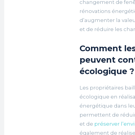
changement de fenêtr
rénovations énergé
d’augmenter la valeu
et de réduire les char
Comment les 
peuvent cont
écologique ?
Les propriétaires bai
écologique en réalis
énergétique dans leu
permettent de réduir
et de
préserver l’en
également de réalise