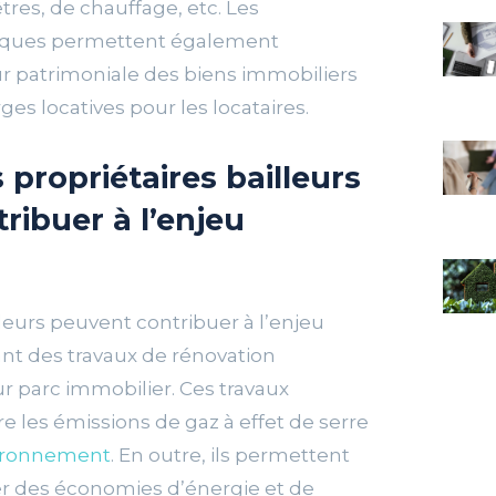
es, de chauffage, etc. Les
tiques permettent également
r patrimoniale des biens immobiliers
ges locatives pour les locataires.
propriétaires bailleurs
ribuer à l’enjeu
lleurs peuvent contribuer à l’enjeu
ant des travaux de rénovation
r parc immobilier. Ces travaux
e les émissions de gaz à effet de serre
vironnement
. En outre, ils permettent
r des économies d’énergie et de