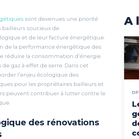
A 
rgétiques
sont devenues une priorité
s bailleurs soucieux de
ogique et de leur facture énergétique.
tion de la performance énergétique des
 réduire la consommation d’énergie
 de gaz à effet de serre. Dans cet
aborder l’enjeu écologique des
ues pour les propriétaires bailleurs et
DP
 peuvent contribuer à lutter contre le
que.
L
g
ogique des rénovations
d
c
s